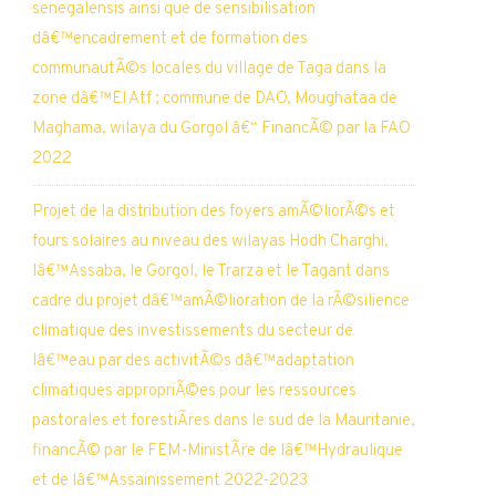
senegalensis ainsi que de sensibilisation
dâ€™encadrement et de formation des
communautÃ©s locales du village de Taga dans la
zone dâ€™El Atf ; commune de DAO, Moughataa de
Maghama, wilaya du Gorgol â€“ FinancÃ© par la FAO
2022
Projet de la distribution des foyers amÃ©liorÃ©s et
fours solaires au niveau des wilayas Hodh Charghi,
lâ€™Assaba, le Gorgol, le Trarza et le Tagant dans
cadre du projet dâ€™amÃ©lioration de la rÃ©silience
climatique des investissements du secteur de
lâ€™eau par des activitÃ©s dâ€™adaptation
climatiques appropriÃ©es pour les ressources
pastorales et forestiÃ¨res dans le sud de la Mauritanie,
financÃ© par le FEM-MinistÃ¨re de lâ€™Hydraulique
et de lâ€™Assainissement 2022-2023