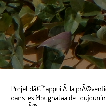
Projet dâ€™appui Ã la prÃ©vention
dans les Moughataa de Toujounine