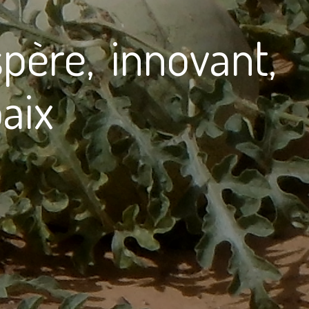
ère, innovant,
paix