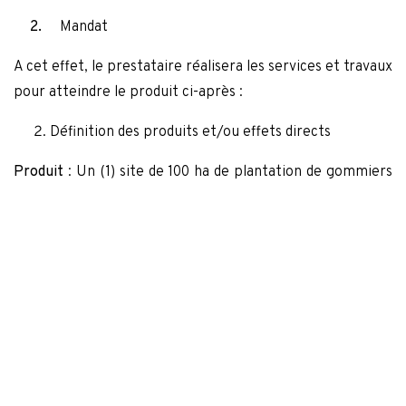
2.
Mandat
A cet effet, le prestataire réalisera les services et travaux
pour atteindre le produit ci-après :
Définition des produits et/ou effets directs
Produit
: Un (1) site de 100 ha de plantation de gommiers
est installé dans la zone d’El Atf
Ce produit consiste à clôturer et planter 100 ha de
gommiers. Le prestataire aura à installer les clôturer,
planter et entretenir le périmètre durant la période de
cet Accord. Aussi, les populations bénéficiaires seront
impliquées sur la mise en place de ces périmètres et de
leurs gestions durables.
Description des services