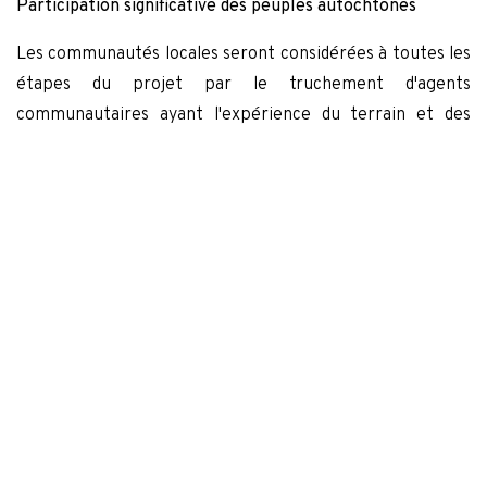
Participation significative des peuples autochtones
Les communautés locales seront considérées à toutes les
étapes du projet par le truchement d'agents
communautaires ayant l'expérience du terrain et des
réalités et traditions locales. La stratégie développée par
l'ONG pour mettre en œuvre le projet s'appuie sur une
démarche participative. L'information sera véhiculée par
les langues locales (dialectes). Les exemples seront pris
dans la mesure du possible de la région et de la culture
des communautés de base.
Accent sur le genre
Les coopératives féminines seront appuyées par des
actions de relèvement rapides de façon à promouvoir et
impliquer davantage les franges vulnérables et
marginalisées, notamment les femmes. La participation